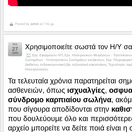
Posted by
admin
at 7:41 μμ
Νοέ
Χρησιμοποιείτε σωστά τον Η/Υ σα
27
2009
Εργ. Εφαρμογών Η/Υ
,
Εργ. Ηλεκτρονικών Μετρήσεων - Τηλεπικοινω
Συστημάτων - Υπολογιστικών Συστημάτων και Δικτύων
,
Εργ. Πληροφορικ
Διαδίκτυο, ενδοοικογενειακή βία, σεξουαλική κακοποίηση
,
Τεχνολογία
,
τομ
Ηλεκτρολογικός
Τα τελευταία χρόνια παρατηρείται ση
ασθενειών, όπως
ισχυαλγίες
,
οσφυα
σύνδρομο καρπιαίου σωλήνα
, ακό
που σίγουρα αποδίδονται στην
καθισ
που δουλεύουμε όλο και περισσότερ
αρχείο μπορείτε να δείτε ποιά είναι η