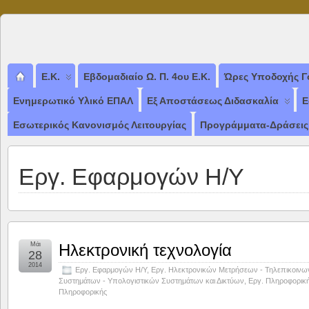
ΤΗΛ/FAX: 2102711629
Ε.Κ.
Εβδομαδιαίο Ω. Π. 4ου Ε.Κ.
Ώρες Υποδοχής Γ
Ενημερωτικό Υλικό ΕΠΑΛ
Εξ Αποστάσεως Διδασκαλία
Ε
Εσωτερικός Κανονισμός Λειτουργίας
Προγράμματα-Δράσεις
Εργ. Εφαρμογών Η/Υ
Μάι
Ηλεκτρονική τεχνολογία
28
2014
Εργ. Εφαρμογών Η/Υ
,
Εργ. Ηλεκτρονικών Μετρήσεων - Τηλεπικοινω
Συστημάτων - Υπολογιστικών Συστημάτων και Δικτύων
,
Εργ. Πληροφορικ
Πληροφορικής