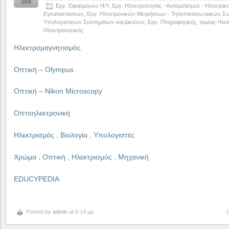
2009
Εργ. Εφαρμογών Η/Υ
,
Εργ. Ηλεκτρολογίας - Αυτοματισμού - Ηλεκτρι
Εγκαταστάσεων
,
Εργ. Ηλεκτρονικών Μετρήσεων - Τηλεπικοινωνιακών Συ
Υπολογιστικών Συστημάτων και Δικτύων
,
Εργ. Πληροφορικής
,
τομέας Ηλε
Ηλεκτρολογικός
Ηλεκτρομαγνητισμός
Οπτική – Olympus
Οπτική – Nikon Microscopy
Οπτοηλεκτρονική
Ηλεκτρισμός , Βιολογία , Υπολογιστές
Χρώμα , Οπτική , Ηλεκτρισμός , Μηχανική
EDUCYPEDIA
Posted by
admin
at 6:14 μμ